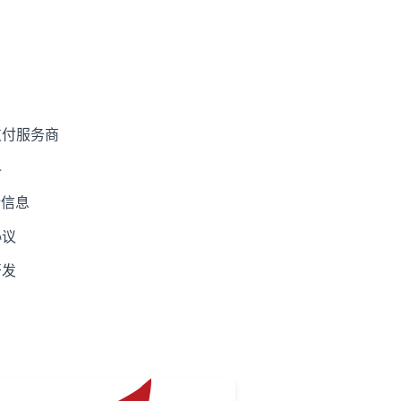
支付服务商
料
P信息
协议
开发