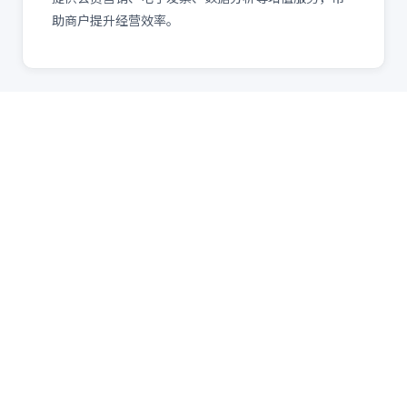
助商户提升经营效率。
应用场景
拉卡拉支付
适用场景
餐饮行业
🍴